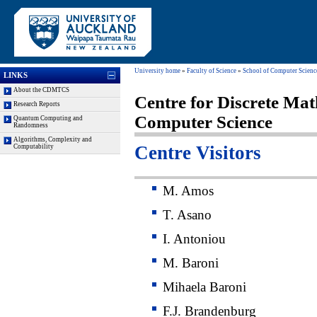
University home
»
Faculty of Science
»
School of Computer Scienc
LINKS
About the CDMTCS
Centre for Discrete Mat
Research Reports
Computer Science
Quantum Computing and
Randomness
Algorithms, Complexity and
Centre Visitors
Computability
M. Amos
T. Asano
I. Antoniou
M. Baroni
Mihaela Baroni
F.J. Brandenburg